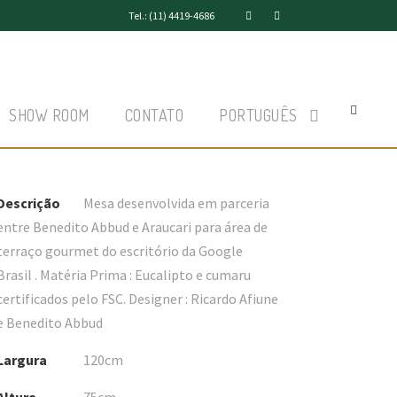
Tel.: (11) 4419-4686
SHOW ROOM
CONTATO
PORTUGUÊS
Descrição
Mesa desenvolvida em parceria
entre Benedito Abbud e Araucari para área de
terraço gourmet do escritório da Google
Brasil . Matéria Prima : Eucalipto e cumaru
certificados pelo FSC. Designer : Ricardo Afiune
e Benedito Abbud
Largura
120cm