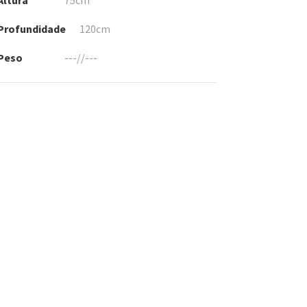
Altura
75cm
Profundidade
120cm
Peso
---//---