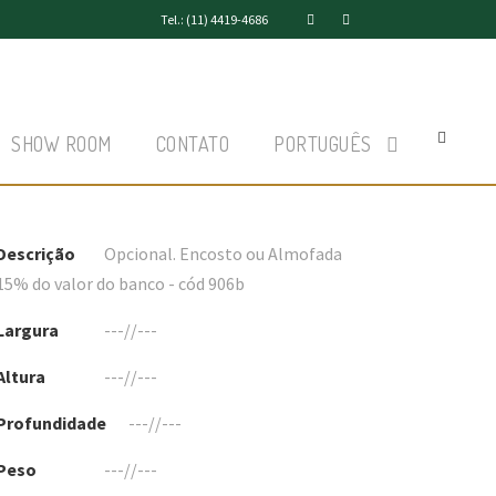
Tel.: (11) 4419-4686
SHOW ROOM
CONTATO
PORTUGUÊS
Descrição
Opcional. Encosto ou Almofada
15% do valor do banco - cód 906b
Largura
---//---
Altura
---//---
Profundidade
---//---
Peso
---//---