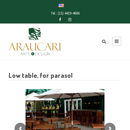
Tel.: (11) 4419-4686
Low table, for parasol