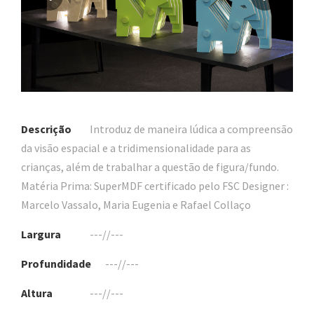
Descrição
Introduz de maneira lúdica a compreensão
da visão espacial e a tridimensionalidade para as
crianças, além de trabalhar a questão de figura/fundo.
Matéria Prima: SuperMDF certificado pelo FSC Designer :
Marcelo Vassalo, Maria Eugenia e Rafael Collaço
Largura
---//---
Profundidade
---//---
Altura
---//---