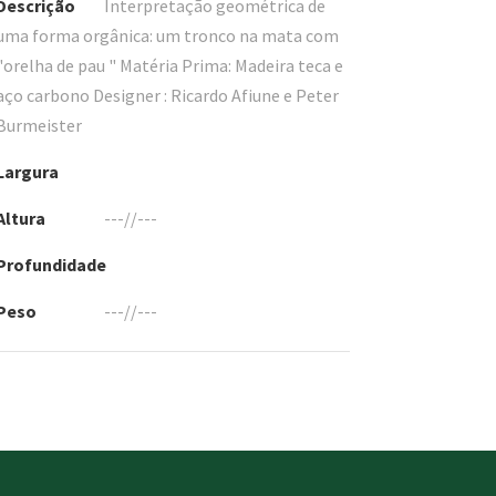
Descrição
Interpretação geométrica de
uma forma orgânica: um tronco na mata com
"orelha de pau " Matéria Prima: Madeira teca e
aço carbono Designer : Ricardo Afiune e Peter
Burmeister
Largura
Altura
---//---
Profundidade
Peso
---//---