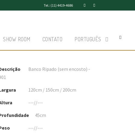
Tel.: (11) 4419-4686
SHOW ROOM
CONTATO
PORTUGUÊS
Descrição
Banco Ripado (sem encosto) -
901
Largura
120cm / 150cm / 200cm
Altura
---//---
Profundidade
45cm
Peso
---//---