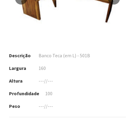
Descrição
Banco Teca (em L) - 501B
Largura
160
Altura
---//---
Profundidade
100
Peso
---//---