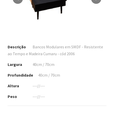
Descrição
Bancos Modulares em SMDF - Resistente
ao Tempo e Madeira Cumaru - cód 2006
Largura
40cm / 70cm
Profundidade
40cm / 70cm
Altura
---//---
Peso
---//---