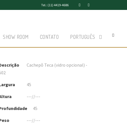
Tel.: (11) 4419-4686
SHOW ROOM
CONTATO
PORTUGUÊS
Descrição
Cachepô Teca (vidro opcional) -
502
Largura
45
Altura
---//---
Profundidade
45
Peso
---//---