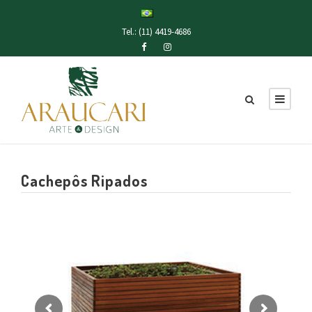
Tel.: (11) 4419-4686
Cachepôs Ripados