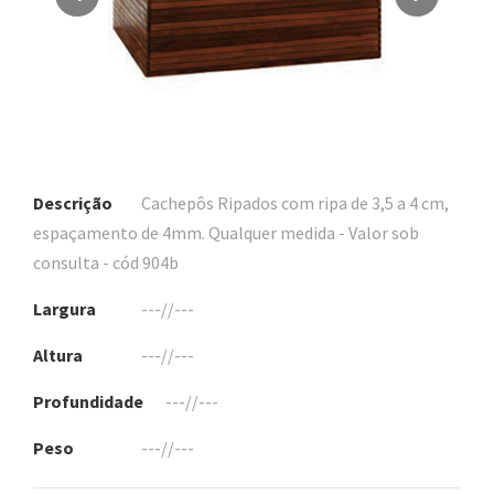
Descrição
Cachepôs Ripados com ripa de 3,5 a 4 cm,
espaçamento de 4mm. Qualquer medida - Valor sob
consulta - cód 904b
Largura
---//---
Altura
---//---
Profundidade
---//---
Peso
---//---