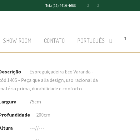
Tel.: (11) 4419-4686
SHOW ROOM
CONTATO
PORTUGUÊS
Descrição
Espreguiçadeira Eco Varanda -
cód 1405 - Peça que alia design, uso racional da
matéria prima, durabilidade e conforto
Largura
75cm
Profundidade
200cm
Altura
---//---