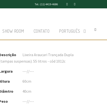
Tel.: (11) 4419-4686
SHOW ROOM
CONTATO
PORTUGUÊS
Descrição
Lixeira Araucari Trançada Dupla
(tampas suspensas). 55 litros - cód 1012c
Largura
---//---
Altura
60cm
Diâmtro
40cm
Peso
---//---