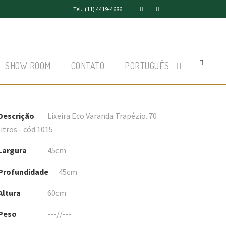
Tel.: (11) 4419-4686
SHOW ROOM
CONTATO
PORTUGUÊS
Descrição
Lixeira Eco Varanda Trapézio. 70
litros - cód 1015
Largura
45cm
Profundidade
45cm
Altura
60cm
Peso
---//---