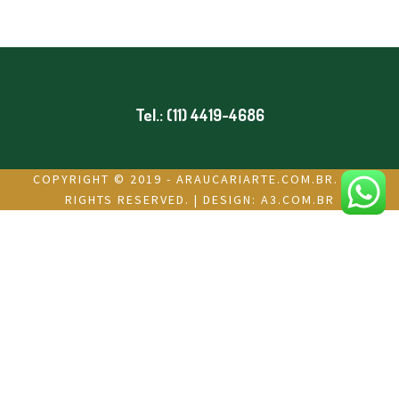
Tel.: (11) 4419-4686
COPYRIGHT © 2019 - ARAUCARIARTE.COM.BR. ALL
RIGHTS RESERVED. | DESIGN:
A3.COM.BR