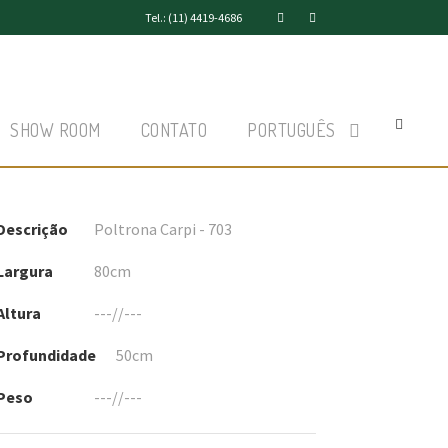
Tel.: (11) 4419-4686
SHOW ROOM
CONTATO
PORTUGUÊS
Descrição
Poltrona Carpi - 703
Largura
80cm
Altura
---//---
Profundidade
50cm
Peso
---//---