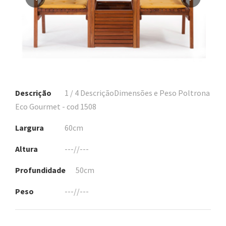
Descrição
1 / 4 DescriçãoDimensões e Peso Poltrona
Eco Gourmet - cod 1508
Largura
60cm
Altura
---//---
Profundidade
50cm
Peso
---//---