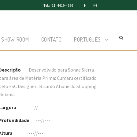
Tel.: (11) 4419-4686
SHOW ROOM
CONTATO
PORTUGUÊS
Descrição
Desenvolvido para Sonae Sierra
para área de Matéria Prima: Cumaru certificado
pelo FSC Designer : Ricardo Afiune do Shopping
Goiania
Largura
---//---
Profundidade
---//---
Altura
---//---