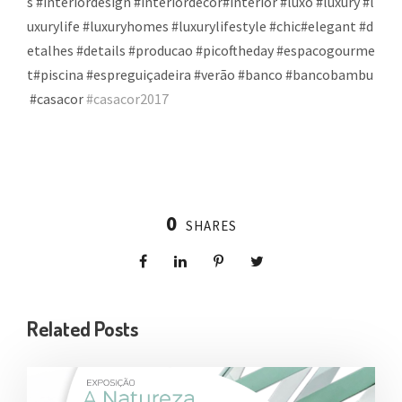
s
#
interiordesign
#
interiordecor
#
interior
#
luxo
#
luxury
#
l
uxurylife
#
luxuryhomes
#
luxurylifestyle
#
chic
#
elegant
#
d
etalhes
#
details
#
producao
#
picoftheday
#
espacogourme
t
#
piscina
#
espreguiçadeira
#
verão
#
banco
#
bancobambu
#
casacor
#casacor2017
0
SHARES
Related Posts