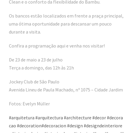
Clean e o conforto da flexibilidade do Bambu.
Os bancos estão localizados em frente a praça principal,
uma ótima oportunidade para descansar um pouco
durante a visita.
Confira a programação aqui e venha nos visitar!
De 23 de maio a 23 de julho
Terça a domingo, das 12h às 21h
Jockey Club de São Paulo
Avenida Lineu de Paula Machado, nº 1075 – Cidade Jardim
Fotos: Evelyn Müller
#
arquitetura
#
arquitectura
#
architecture
#
decor
#
decora
cao
#
decoration
#
decoracion
#
design
#
designdeinteriore