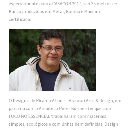
especialmente para a CASACOR 2017, são 35 metros de
Banco produzidos em Metal, Bambu e Madeira
certificada.
O Design é de Ricardo Afiune – Araucari Arte & Design, em
parceria com o Arquiteto Peter Burmeister que com
FOCO NO ESSENCIAL trabalharam com materiais
simples, ecológicos e com linhas bem definidas, Design