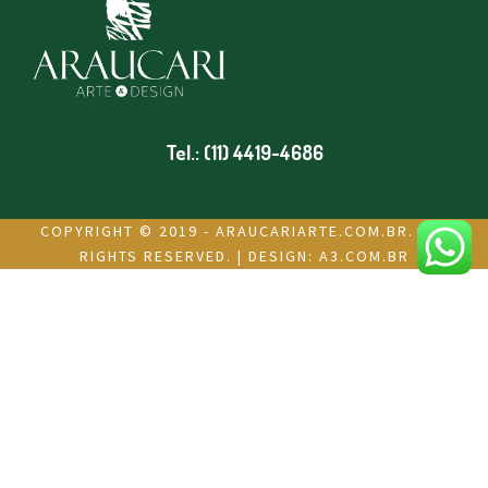
Tel.: (11) 4419-4686
COPYRIGHT © 2019 - ARAUCARIARTE.COM.BR. ALL
RIGHTS RESERVED. | DESIGN:
A3.COM.BR