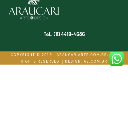
Tel.: (11) 4419-4686
COPYRIGHT © 2019 - ARAUCARIARTE.COM.BR. ALL
RIGHTS RESERVED. | DESIGN:
A3.COM.BR