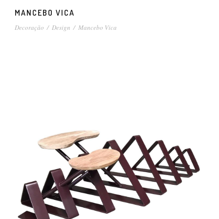
MANCEBO VICA
Decoração
/
Design
/
Mancebo Vica