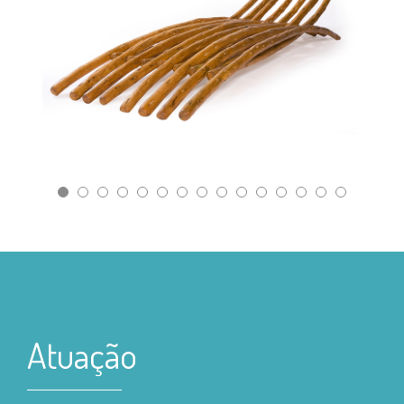
X LONG ARAUCARI –
ESPREGUIÇADEIRA
Atuação